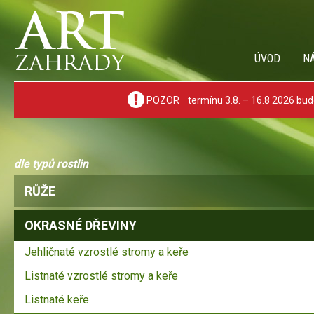
ÚVOD
N
POZOR termínu 3.8. – 16.8 2026 bude
dle typů rostlin
RŮŽE
OKRASNÉ DŘEVINY
Jehličnaté vzrostlé stromy a keře
Listnaté vzrostlé stromy a keře
Listnaté keře