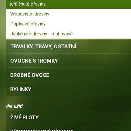
jehličnaté dřeviny
Vřesovištní dřeviny
Popínavé dřeviny
Jehličnaté dřeviny - roubované
TRVALKY, TRÁVY, OSTATNÍ
OVOCNÉ STROMKY
DROBNÉ OVOCE
BYLINKY
dle užití
ŽIVÉ PLOTY