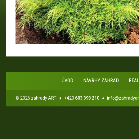
ÚVOD
NÁVRHY ZAHRAD
REA
© 2026 zahrady ART ♦ +420
603 393 210
♦
info@zahradyar