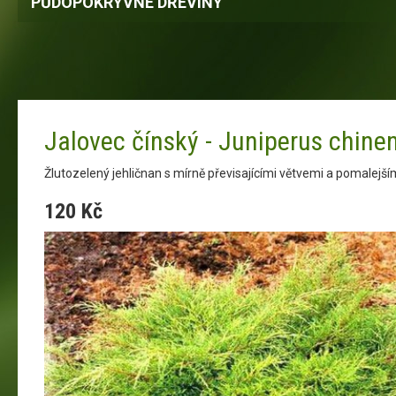
PŮDOPOKRYVNÉ DŘEVINY
Jalovec čínský - Juniperus chinen
Žlutozelený jehličnan s mírně převisajícími větvemi a pomalejš
120 Kč