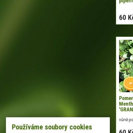
piperi
60 K
Pomer
Mentha
'GRAN
vůně p
Používáme soubory cookies
60 K