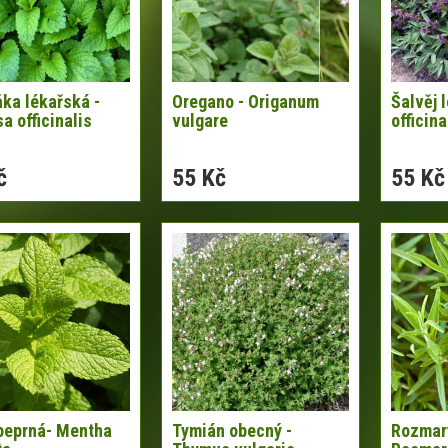
ka lékařská -
Oregano - Origanum
Šalvěj 
a officinalis
vulgare
officina
č
55 Kč
55 Kč
peprná- Mentha
Tymián obecný -
Rozmar