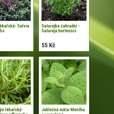
lékařská- Salvia
Saturejka zahradní -
lis
Satureja hortensis
55 Kč
ýn lékařský-
Jablečná máta-Mentha