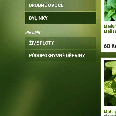
DROBNÉ OVOCE
BYLINKY
Meduň
Meliss
dle užití
ŽIVÉ PLOTY
60 K
PŮDOPOKRYVNÉ DŘEVINY
Máta 