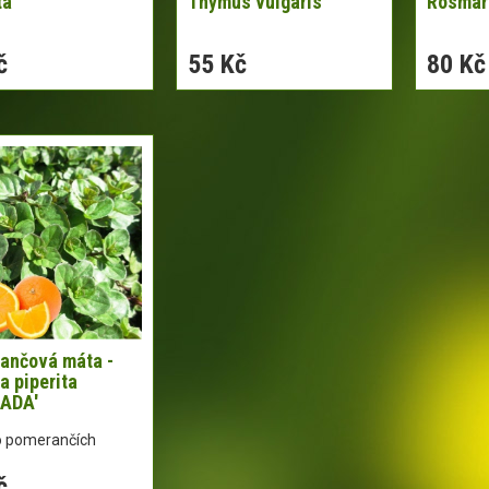
ta
Thymus vulgaris
Rosmari
č
55 Kč
80 Kč
ančová máta -
 piperita
ADA'
o pomerančích
č