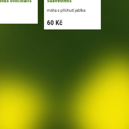
nus officinalis
suaveolens
máta s příchutí jablka
60 Kč