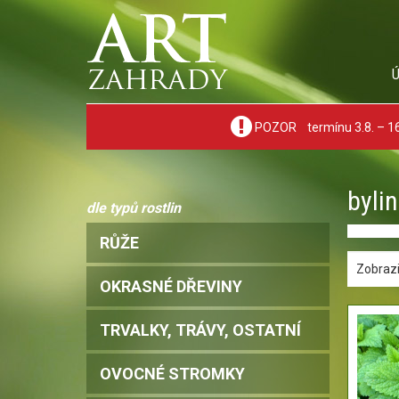
POZOR termínu 3.8. – 16.
byli
dle typů rostlin
RŮŽE
Zobrazi
OKRASNÉ DŘEVINY
TRVALKY, TRÁVY, OSTATNÍ
OVOCNÉ STROMKY