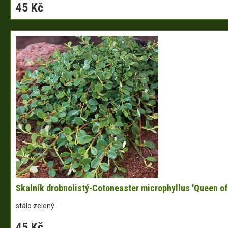
45 Kč
Skalník drobnolistý-Cotoneaster microphyllus 'Queen of
stálo zelený
45 Kč