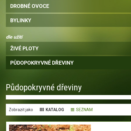
DROBNÉ OVOCE
BYLINKY
dle užití
ŽIVÉ PLOTY
PŮDOPOKRYVNÉ DŘEVINY
Půdopokryvné dřeviny
Zobrazit jako
KATALOG
SEZNAM