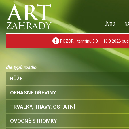
ÚVOD
N
POZOR termínu 3.8. – 16.8 2026 bude
dle typů rostlin
RŮŽE
OKRASNÉ DŘEVINY
TRVALKY, TRÁVY, OSTATNÍ
OVOCNÉ STROMKY