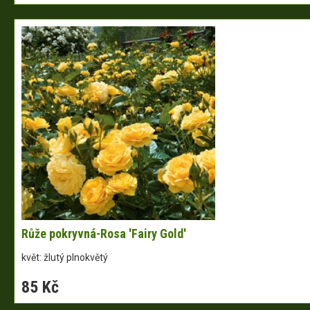
Růže pokryvná-Rosa 'Fairy Gold'
květ: žlutý plnokvětý
85 Kč