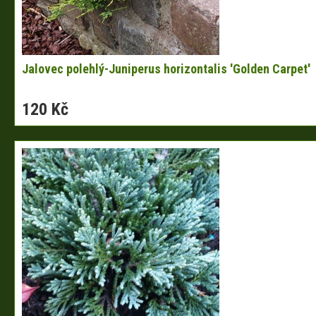
Jalovec polehlý-Juniperus horizontalis 'Golden Carpet'
120 Kč