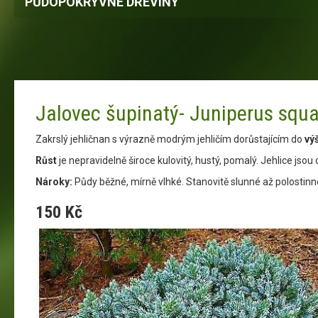
PŮDOPOKRYVNÉ DŘEVINY
Jalovec šupinatý- Juniperus squ
Zakrslý jehličnan s výrazně modrým jehličím dorůstajícím do
vý
Růst
je nepravidelně široce kulovitý, hustý, pomalý. Jehlice jsou
Nároky:
Půdy běžné, mírně vlhké. Stanovitě slunné až polostinn
150 Kč