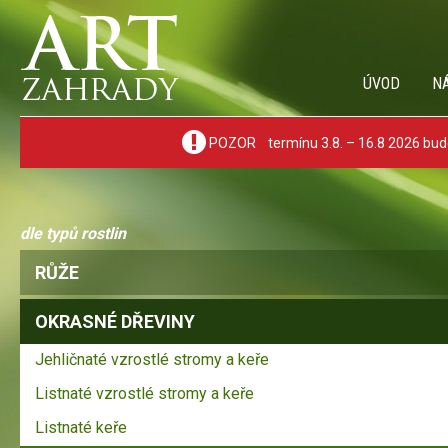
ÚVOD
N
POZOR termínu 3.8. – 16.8 2026 bude
dle typů rostlin
RŮŽE
OKRASNÉ DŘEVINY
Jehličnaté vzrostlé stromy a keře
Listnaté vzrostlé stromy a keře
Listnaté keře