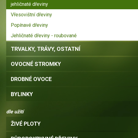
jehličnaté dřeviny
Vřesovištní dřeviny
Popínavé dřeviny
Jehličnaté dřeviny - roubované
TRVALKY, TRÁVY, OSTATNÍ
OVOCNÉ STROMKY
DROBNÉ OVOCE
BYLINKY
dle užití
ŽIVÉ PLOTY