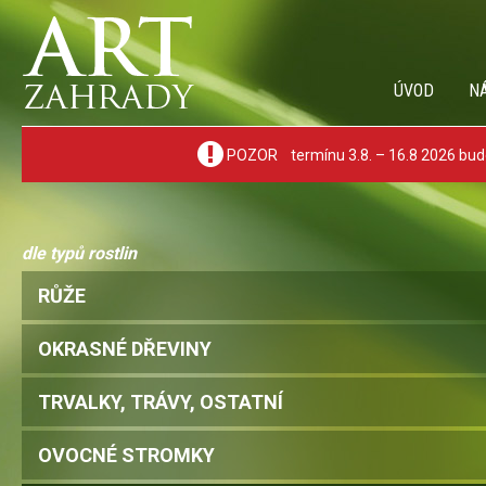
ÚVOD
N
POZOR termínu 3.8. – 16.8 2026 bude
dle typů rostlin
RŮŽE
OKRASNÉ DŘEVINY
TRVALKY, TRÁVY, OSTATNÍ
OVOCNÉ STROMKY