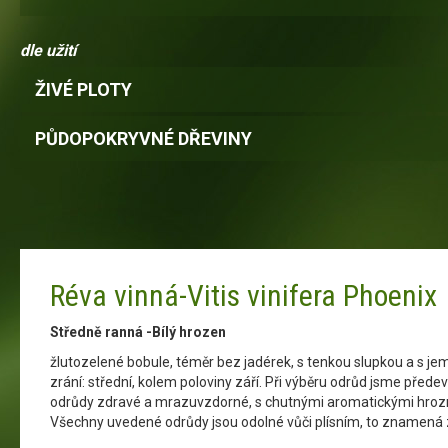
dle užití
ŽIVÉ PLOTY
PŮDOPOKRYVNÉ DŘEVINY
Réva vinná-Vitis vinifera Phoenix
Středně ranná -Bílý hrozen
žlutozelené bobule, téměr bez jadérek, s tenkou slupkou a s 
zrání: střední, kolem poloviny září. Při výběru odrůd jsme před
odrůdy zdravé a mrazuvzdorné, s chutnými aromatickými hrozny
Všechny uvedené odrůdy jsou odolné vůči plísním, to znamená z