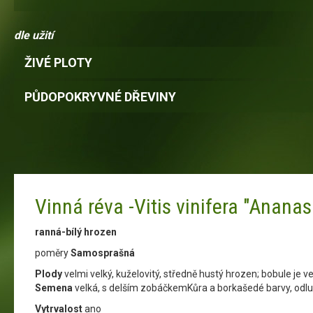
dle užití
ŽIVÉ PLOTY
PŮDOPOKRYVNÉ DŘEVINY
Vinná réva -Vitis vinifera "Ananas
ranná-bílý hrozen
poměry
Samosprašná
Plody
velmi velký, kuželovitý, středně hustý hrozen; bobule je v
Semena
velká, s delším zobáčkemKůra a borkašedé barvy, odlu
Vytrvalost
ano