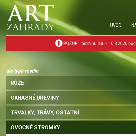
ÚVOD
N
POZOR termínu 3.8. – 16.8 2026 bude
dle typů rostlin
RŮŽE
OKRASNÉ DŘEVINY
TRVALKY, TRÁVY, OSTATNÍ
OVOCNÉ STROMKY