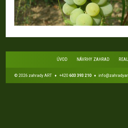
ÚVOD
NÁVRHY ZAHRAD
REA
© 2026 zahrady ART ♦ +420
603 393 210
♦
info@zahradyar