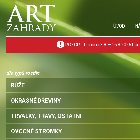
ÚVOD
N
POZOR termínu 3.8. – 16.8 2026 bude
dle typů rostlin
RŮŽE
OKRASNÉ DŘEVINY
TRVALKY, TRÁVY, OSTATNÍ
OVOCNÉ STROMKY