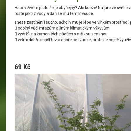
Habr v živém plotu že je obyčejný? Ale kdeže! Na jaře ve světle 
roste jako z vody a daří se mu téměř všude.
snese zastínění i sucho, ačkoliv mu je lépe ve vlhkém prostředí
 odolný vůči mrazům a jiným klimatickým výkyvům
 vydrží i na kamenitých půdách s mělkou zeminou
 velmi dobře snáší řez a dobře se tvaruje, proto se hojně využív
69 Kč