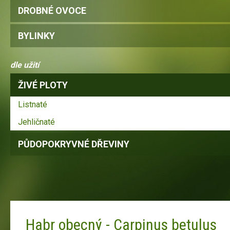
DROBNÉ OVOCE
BYLINKY
dle užití
ŽIVÉ PLOTY
Listnaté
Jehličnaté
PŮDOPOKRYVNÉ DŘEVINY
Habr obecný - Carpinus betulus