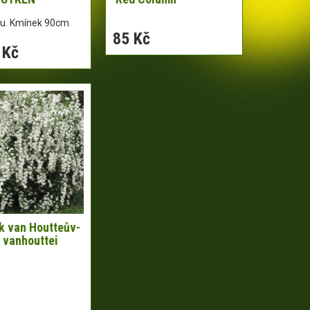
ku. Kmínek 90cm
85 Kč
 Kč
k van Houtteův-
 vanhouttei