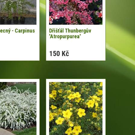
ecný - Carpinus
Dřišťál Thunbergův
'Atropurpurea'
150 Kč