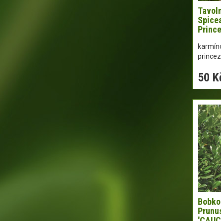
Tavoln
Spicea
Prince
karmíno
prince
50 K
Bobko
Prunu
'CAUC