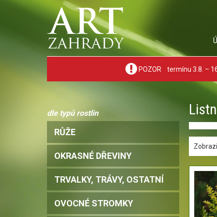
POZOR termínu 3.8. – 16.
List
dle typů rostlin
RŮŽE
Zobrazi
OKRASNÉ DŘEVINY
TRVALKY, TRÁVY, OSTATNÍ
OVOCNÉ STROMKY