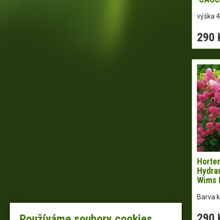
výška 
290 
Horten
Hydra
Wims 
Barva k
290 
Používáme soubory cookies