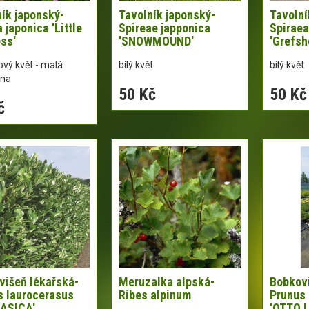
ík japonský-
Tavolník japonský-
Tavolní
 japonica 'Little
Spireae japponica
Spiraea
ss'
'SNOWMOUND'
'Grefsh
vý květ - malá
bílý květ
bílý květ
zna
50 Kč
50 Kč
č
višeň lékařská-
Meruzalka alpská-
Bobkovi
s laurocerasus
Ribes alpinum
Prunus 
ASICA'
'OTTO 