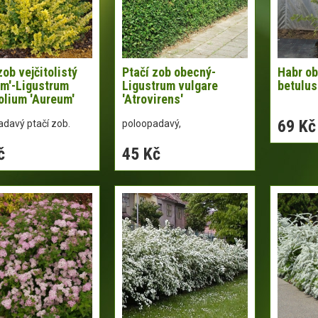
zob vejčitolistý
Ptačí zob obecný-
Habr ob
um'-Ligustrum
Ligustrum vulgare
betulus
olium 'Aureum'
'Atrovirens'
69 Kč
davý ptačí zob.
poloopadavý,
č
45 Kč