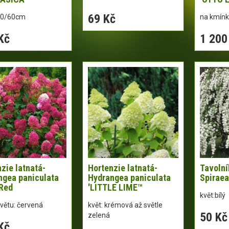
69 Kč
40/60cm
na kmín
Kč
1 200
zie latnatá-
Hortenzie latnatá-
Tavolní
ngea paniculata
Hydrangea paniculata
Spiraea
Red
'LITTLE LIME­™
květ:bílý
větu: červená
květ: krémová až světle
50 Kč
zelená
Kč