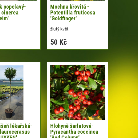
k popelavý-
Mochna křovitá -
 cinerea
Potentilla fruticosa
eim'
'Goldfinger'
žlutý květ
50 Kč
šeň lékařská-
Hlohyně šarlatová-
laurocerasus
Pyracantha coccinea
LUYKEN'
'Red Column'