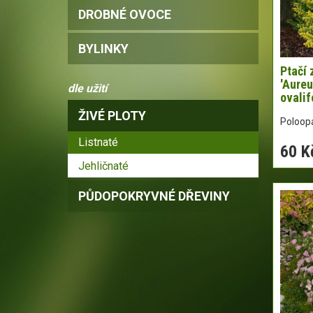
DROBNÉ OVOCE
BYLINKY
Ptačí 
'Aure
dle užití
ovalif
ŽIVÉ PLOTY
Poloopa
Listnaté
60 K
Jehličnaté
PŮDOPOKRYVNÉ DŘEVINY