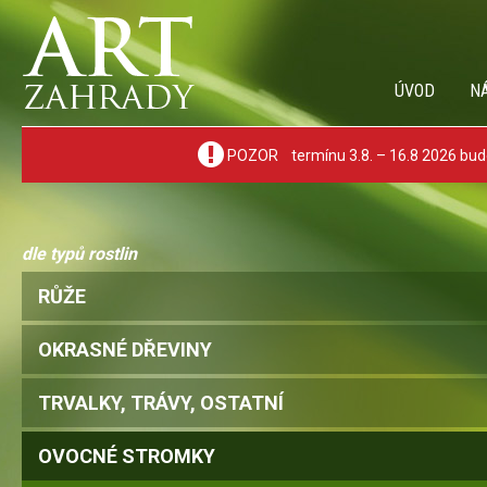
ÚVOD
N
POZOR termínu 3.8. – 16.8 2026 bude
dle typů rostlin
RŮŽE
OKRASNÉ DŘEVINY
TRVALKY, TRÁVY, OSTATNÍ
OVOCNÉ STROMKY