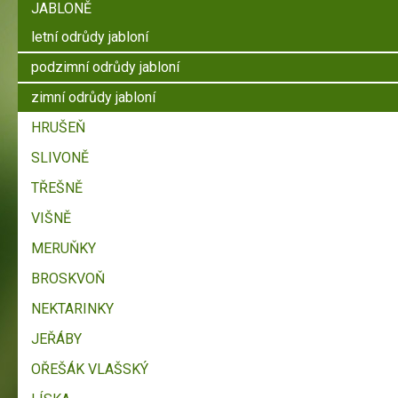
JABLONĚ
letní odrůdy jabloní
podzimní odrůdy jabloní
zimní odrůdy jabloní
HRUŠEŇ
SLIVONĚ
TŘEŠNĚ
VIŠNĚ
MERUŇKY
BROSKVOŇ
NEKTARINKY
JEŘÁBY
OŘEŠÁK VLAŠSKÝ