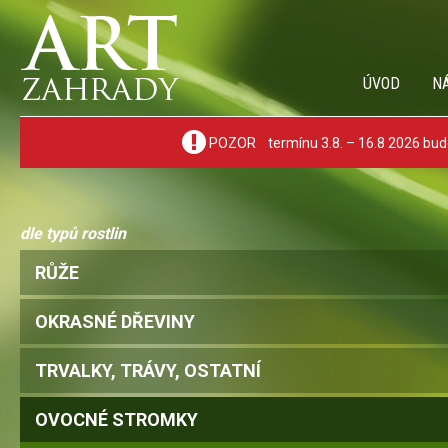
ÚVOD
N
POZOR termínu 3.8. – 16.8 2026 bude
dle typů rostlin
RŮŽE
OKRASNÉ DŘEVINY
TRVALKY, TRÁVY, OSTATNÍ
OVOCNÉ STROMKY