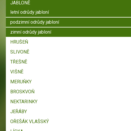
JABLONĚ
letní odrůdy jabloní
podzimní odrůdy jabloní
zimní odrůdy jabloní
HRUŠEŇ
SLIVONĚ
TŘEŠNĚ
VIŠNĚ
MERUŇKY
BROSKVOŇ
NEKTARINKY
JEŘÁBY
OŘEŠÁK VLAŠSKÝ