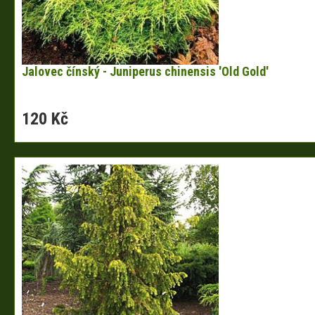
Jalovec čínský - Juniperus chinensis 'Old Gold'
120 Kč