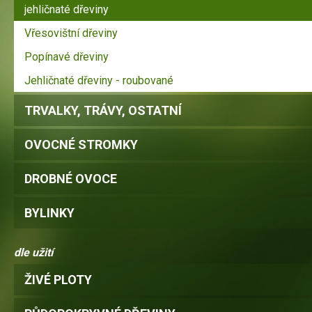
jehličnaté dřeviny
Vřesovištní dřeviny
Popínavé dřeviny
Jehličnaté dřeviny - roubované
TRVALKY, TRÁVY, OSTATNÍ
OVOCNÉ STROMKY
DROBNÉ OVOCE
BYLINKY
dle užití
ŽIVÉ PLOTY