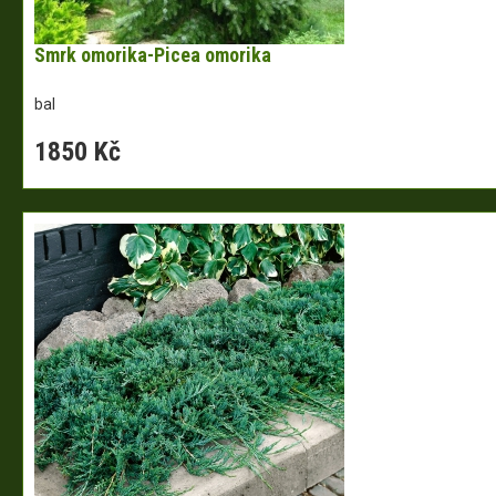
Smrk omorika-Picea omorika
bal
1850 Kč