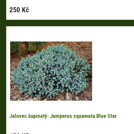
250 Kč
Jalovec šupinatý- Juniperus squamata Blue Star