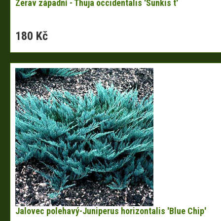
Zerav západní - Thuja occidentalis 'Sunkis t'
180 Kč
Jalovec polehavý-Juniperus horizontalis 'Blue Chip'