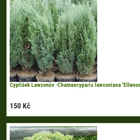
Cypřišek Lawsonův -Chamaecyparis lawsoniana 'Ellwood
150 Kč