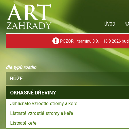
ÚVOD
N
POZOR termínu 3.8. – 16.8 2026 bude
dle typů rostlin
RŮŽE
OKRASNÉ DŘEVINY
Jehličnaté vzrostlé stromy a keře
Listnaté vzrostlé stromy a keře
Listnaté keře