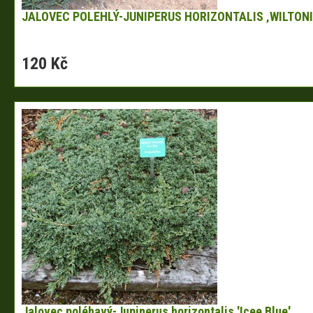
JALOVEC POLEHLÝ-JUNIPERUS HORIZONTALIS ‚WILTONI
120 Kč
Jalovec poléhavý-Jupinerus horizontalis 'Icee Blue'