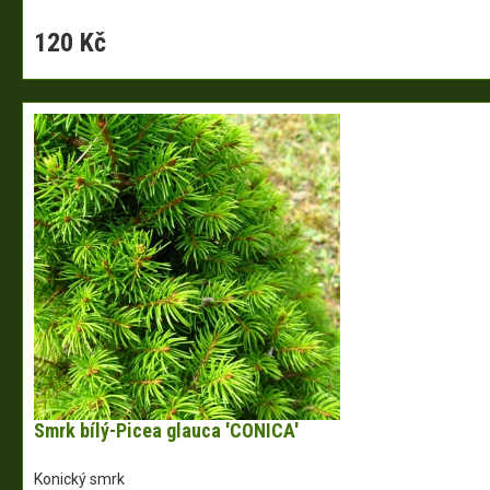
120 Kč
Smrk bílý-Picea glauca 'CONICA'
Konický smrk