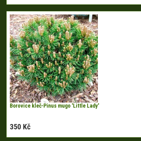
Borovice kleč-Pinus mugo 'Little Lady'
350 Kč