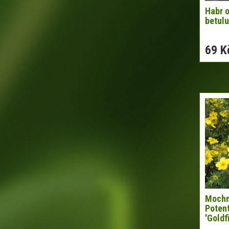
Habr o
betul
69 K
Mochna
Potent
'Goldf