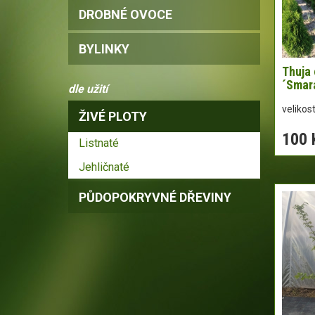
DROBNÉ OVOCE
BYLINKY
Thuja 
´Smara
dle užití
velikos
ŽIVÉ PLOTY
100 
Listnaté
Jehličnaté
PŮDOPOKRYVNÉ DŘEVINY