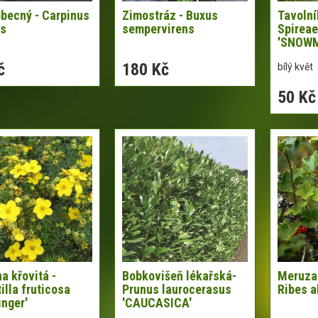
becný - Carpinus
Zimostráz - Buxus
Tavolní
us
sempervirens
Spireae
'SNOW
č
180 Kč
bílý květ
50 Kč
 křovitá -
Bobkovišeň lékařská-
Meruza
illa fruticosa
Prunus laurocerasus
Ribes a
inger'
'CAUCASICA'