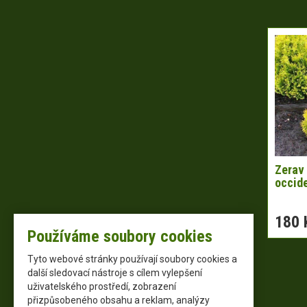
Zerav 
occide
180 
Používáme soubory cookies
Tyto webové stránky používají soubory cookies a
další sledovací nástroje s cílem vylepšení
uživatelského prostředí, zobrazení
přizpůsobeného obsahu a reklam, analýzy