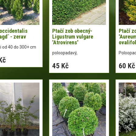
occidentalis
Ptačí zob obecný-
Ptačí zo
gd´ - zerav
Ligustrum vulgare
'Aureum
'Atrovirens'
ovalifo
ti od 40 do 300+ cm
poloopadavý,
Poloopad
Kč
45 Kč
60 Kč