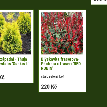
západní - Thuja
Blýskavka fraserova-
ntalis 'Sunkis t'
Photinia x fraseri 'RED
ROBIN'
Kč
stálozelený keř
220 Kč