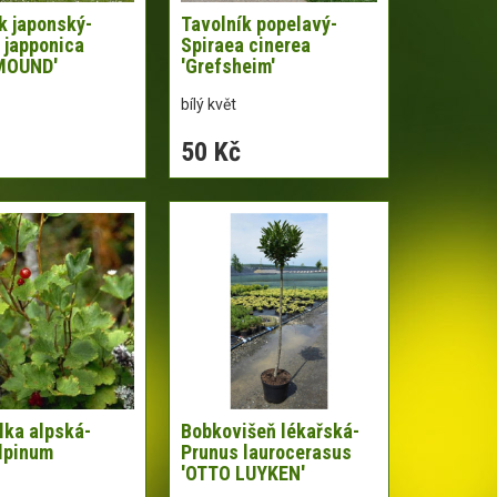
k japonský-
Tavolník popelavý-
 japponica
Spiraea cinerea
MOUND'
'Grefsheim'
bílý květ
50 Kč
lka alpská-
Bobkovišeň lékařská-
lpinum
Prunus laurocerasus
'OTTO LUYKEN'