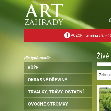
POZOR termínu 3.8. – 16.
Živé 
dle typů rostlin
RŮŽE
Zobrazi
OKRASNÉ DŘEVINY
TRVALKY, TRÁVY, OSTATNÍ
OVOCNÉ STROMKY