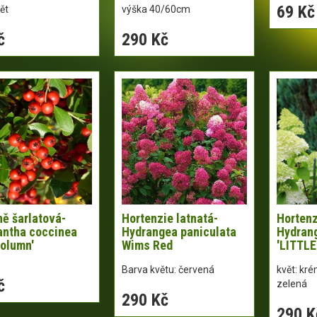
69 Kč
ět
výška 40/60cm
č
290 Kč
ě šarlatová-
Hortenzie latnatá-
Hortenz
antha coccinea
Hydrangea paniculata
Hydrang
olumn'
Wims Red
'LITTLE
Barva květu: červená
květ: kr
č
zelená
290 Kč
290 K