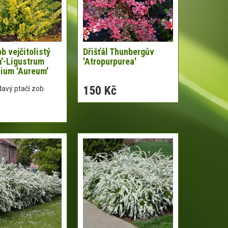
b vejčitolistý
Dřišťál Thunbergův
'-Ligustrum
'Atropurpurea'
lium 'Aureum'
150 Kč
avý ptačí zob.