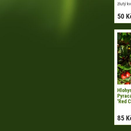
žlutý kv
50 K
Hlohyn
Pyrac
'Red C
85 K